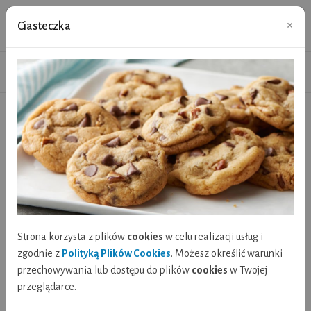
Biblioteka-Centrum Kultury w
×
Ciasteczka
Lubniewicach
Gminne Obchody Święta Niepodległości.
Aktualności
Gminne Obchody Święta Niepodległości.
Strona korzysta z plików
cookies
w celu realizacji usług i
zgodnie z
Polityką Plików Cookies
. Możesz określić warunki
przechowywania lub dostępu do plików
cookies
w Twojej
przeglądarce.