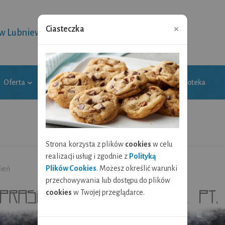
×
Ciasteczka
 w Lubniewicach
Oferta
Galeria
Wytwornica kultury
Biblioteka
Strona korzysta z plików
cookies
w celu
realizacji usług i zgodnie z
Polityką
Plików Cookies
. Możesz określić warunki
Cień
przechowywania lub dostępu do plików
cookies
w Twojej przeglądarce.