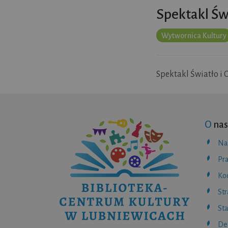
Spektakl Świ
Wytwornica Kultury
Spektakl Światło i C
O
nas
Na
Pr
Ko
St
Sta
De