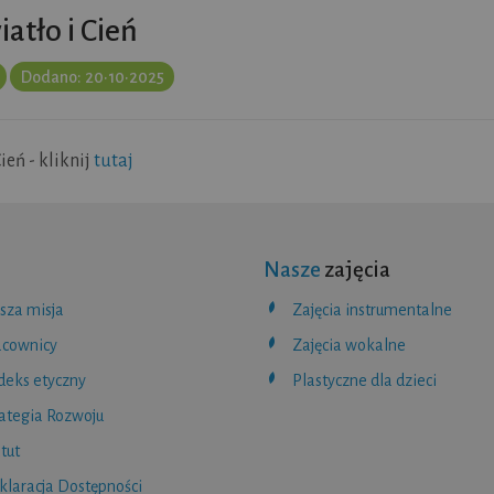
atło i Cień
Dodano: 20•10•2025
ień - kliknij
tutaj
Nasze
zajęcia
sza misja
Zajęcia instrumentalne
acownicy
Zajęcia wokalne
deks etyczny
Plastyczne dla dzieci
rategia Rozwoju
tut
klaracja Dostępności