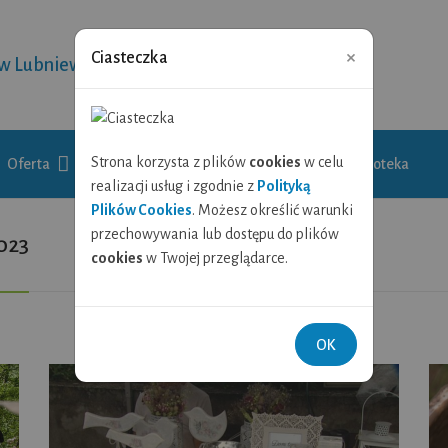
×
Ciasteczka
 w Lubniewicach
Strona korzysta z plików
cookies
w celu
Oferta
Galeria
Wytwornica kultury
Biblioteka
realizacji usług i zgodnie z
Polityką
Plików Cookies
. Możesz określić warunki
przechowywania lub dostępu do plików
023
cookies
w Twojej przeglądarce.
OK