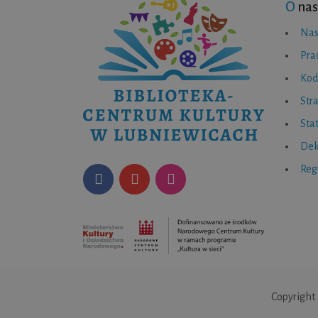
O
nas
Nas
Pra
Kod
Str
Sta
Dek
Reg
Copyright