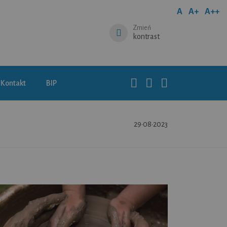
A
A+
A++
Zmień
kontrast
Kontakt
BIP
29•08•2023