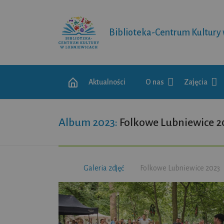
Biblioteka-Centrum Kultury
Aktualności
O nas
Zajęcia
Album 2023:
Folkowe Lubniewice 2
Galeria zdjęć
Folkowe Lubniewice 2023